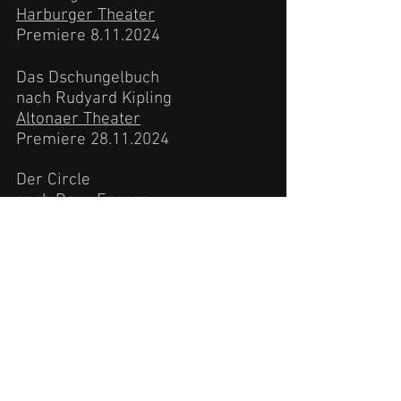
Harburger Theater
Premiere
8.11.2024
Das Dschungelbuch
nach Rudyard Kipling
Altonaer Theater
Premiere
28.11.2024
Der Circle
nach Dave Eggers
Altonaer Theater
Premiere
23.2.2025